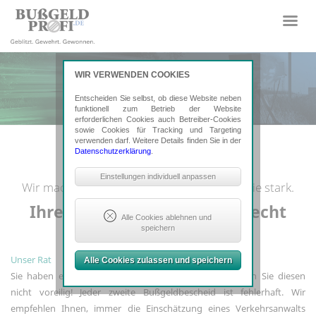
WIR VERWENDEN COOKIES
Entscheiden Sie selbst, ob diese Website neben
funktionell zum Betrieb der Website
erforderlichen Cookies auch Betreiber-Cookies
sowie Cookies für Tracking und Targeting
verwenden darf. Weitere Details finden Sie in der
Datenschutzerklärung
.
Notwendige Cookies
Einstellungen individuell anpassen
Wir machen uns im Bußgeldverfahren für Sie stark.
Sind erforderlich, um grundlegende
Funktionalität der Website zu sichern.
Ihre Experten im Verkehrsrecht
Erforderlich: Consent-Entscheidung,
Alle Cookies ablehnen und
Google ReCaptcha
speichern
Tracking- und Targeting-Cookies
Unser Rat
Alle Cookies zulassen und speichern
Sind erforderlich, um unsere Website
auf Ihre Bedürfnisse hin zu optimieren.
Sie haben einen Bußgeldbescheid erhalten? Akzeptieren Sie diesen
Hierzu gehört eine bedarfsgerechte
nicht voreilig! Jeder zweite Bußgeldbescheid ist fehlerhaft. Wir
Gestaltung und fortlaufende
Verbesserung unseres Angebotes
empfehlen Ihnen, immer die Einschätzung eines Verkehrsanwalts
einschließlich der Verknüpfung zu