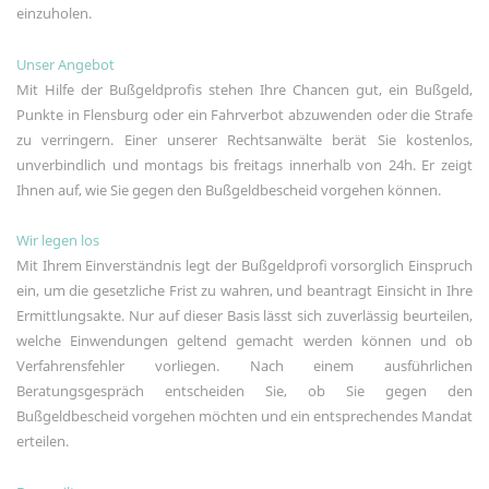
einzuholen.
Social-Media-Angeboten.
Betreibercookies
Unser Angebot
Diese Cookies sind erforderlich, um z.B.
Mit Hilfe der Bußgeldprofis stehen Ihre Chancen gut, ein Bußgeld,
den Kartendienst von Google Maps zu
nutzen, mit dem Sie sich Standorte
Punkte in Flensburg oder ein Fahrverbot abzuwenden oder die Strafe
unserer Kanzleien anzeigen lassen
zu verringern. Einer unserer Rechtsanwälte berät Sie kostenlos,
können.
unverbindlich und montags bis freitags innerhalb von 24h. Er zeigt
Ihnen auf, wie Sie gegen den Bußgeldbescheid vorgehen können.
Wir legen los
Mit Ihrem Einverständnis legt der Bußgeldprofi vorsorglich Einspruch
ein, um die gesetzliche Frist zu wahren, und beantragt Einsicht in Ihre
Ermittlungsakte. Nur auf dieser Basis lässt sich zuverlässig beurteilen,
welche Einwendungen geltend gemacht werden können und ob
Verfahrensfehler vorliegen. Nach einem ausführlichen
Beratungsgespräch entscheiden Sie, ob Sie gegen den
Bußgeldbescheid vorgehen möchten und ein entsprechendes Mandat
erteilen.