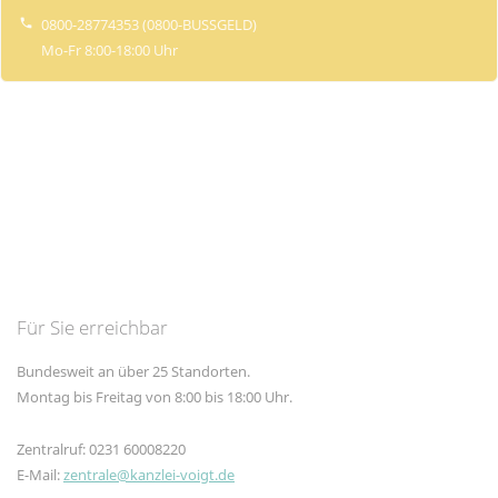
0800-28774353
(0800-BUSSGELD)
phone
Mo-Fr 8:00-18:00 Uhr
Für Sie erreichbar
Bundesweit an über 25 Standorten.
Montag bis Freitag von 8:00 bis 18:00 Uhr.
Zentralruf: 0231 60008220
E-Mail:
zentrale@kanzlei-voigt.de