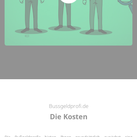
(Öffnet neues Fenster mit dem Link "https://www.youtube-
nocookie.com/embed/LxpbFB1ctG8?autoplay=1", dadurch wird
Ihre IP-Adresse an die Quelle übermittelt und falls Sie dort bereits
eingeloggt sind, der Besuch unserer Seite mit Ihrem Profil
verknüpft.)
Bussgeldprofi.de
Die Kosten