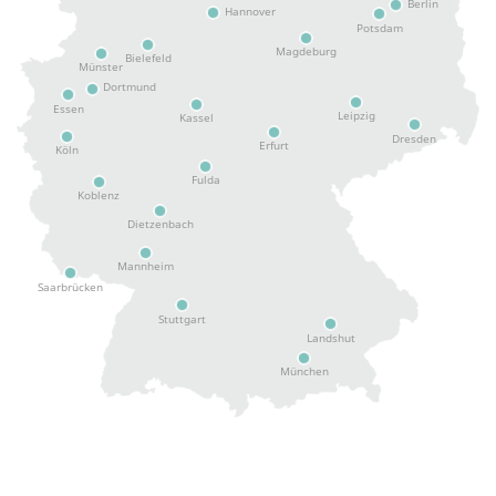
Berlin
Hannover
Potsdam
Magdeburg
Bielefeld
Münster
Dortmund
Essen
Leipzig
Kassel
Dresden
Erfurt
Köln
Fulda
Koblenz
Dietzenbach
Mannheim
Saarbrücken
Stuttgart
Landshut
München