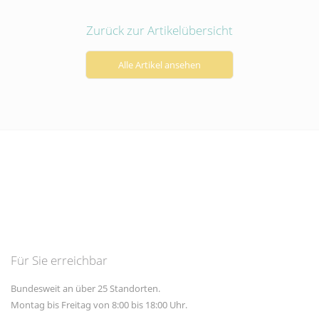
Social-Media-Angeboten.
Zurück zur Artikelübersicht
Betreibercookies
Diese Cookies sind erforderlich, um z.B.
den Kartendienst von Google Maps zu
Alle Artikel ansehen
nutzen, mit dem Sie sich Standorte
unserer Kanzleien anzeigen lassen
können.
Für Sie erreichbar
Bundesweit an über 25 Standorten.
Montag bis Freitag von 8:00 bis 18:00 Uhr.