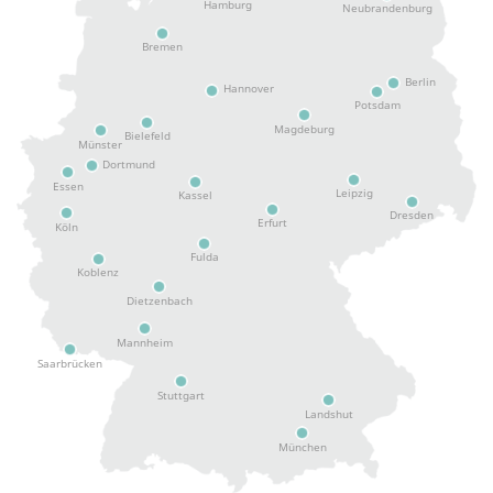
Hamburg
Neubrandenburg
Bremen
Berlin
Hannover
Potsdam
Magdeburg
Bielefeld
Münster
Dortmund
Essen
Leipzig
Kassel
Dresden
Erfurt
Köln
Fulda
Koblenz
Dietzenbach
Mannheim
Saarbrücken
Stuttgart
Landshut
München