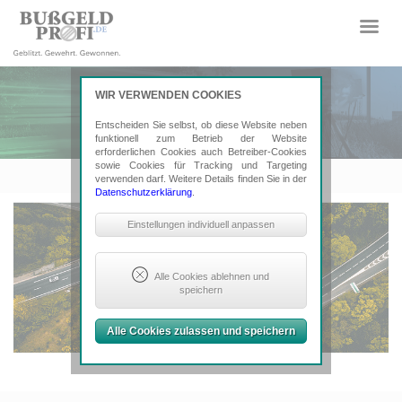
WIR VERWENDEN COOKIES
Entscheiden Sie selbst, ob diese Website neben
funktionell zum Betrieb der Website
erforderlichen Cookies auch Betreiber-Cookies
sowie Cookies für Tracking und Targeting
verwenden darf. Weitere Details finden Sie in der
Datenschutzerklärung
.
Notwendige Cookies
Einstellungen individuell anpassen
Sind erforderlich, um grundlegende
Funktionalität der Website zu sichern.
Erforderlich: Consent-Entscheidung,
Alle Cookies ablehnen und
Google ReCaptcha
speichern
Tracking- und Targeting-Cookies
Alle Cookies zulassen und speichern
Sind erforderlich, um unsere Website
auf Ihre Bedürfnisse hin zu optimieren.
Hierzu gehört eine bedarfsgerechte
Gestaltung und fortlaufende
Verbesserung unseres Angebotes
einschließlich der Verknüpfung zu