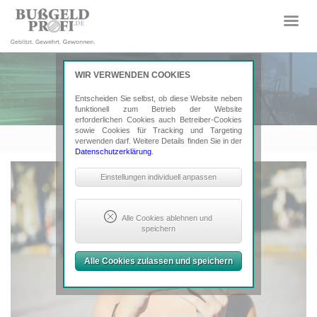
WIR VERWENDEN COOKIES
Entscheiden Sie selbst, ob diese Website neben
funktionell zum Betrieb der Website
erforderlichen Cookies auch Betreiber-Cookies
sowie Cookies für Tracking und Targeting
verwenden darf. Weitere Details finden Sie in der
Datenschutzerklärung
.
Notwendige Cookies
Einstellungen individuell anpassen
Sind erforderlich, um grundlegende
Funktionalität der Website zu sichern.
Erforderlich: Consent-Entscheidung,
Alle Cookies ablehnen und
Google ReCaptcha
speichern
Tracking- und Targeting-Cookies
Alle Cookies zulassen und speichern
Sind erforderlich, um unsere Website
auf Ihre Bedürfnisse hin zu optimieren.
Hierzu gehört eine bedarfsgerechte
Gestaltung und fortlaufende
Verbesserung unseres Angebotes
einschließlich der Verknüpfung zu