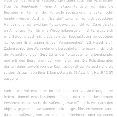
Nach den getroffenen Feststellungen lagen auch „
aus verständiger
Sicht der Angeklagten
“ keine Anhaltspunkte dafür vor, dass die
Beamten im Rahmen der Kontrolle rechtswidrig handelten oder
handeln würden. Auch ein „Grenzfall“ zwischen rechtlich gedecktem
Handeln und rechtswidriger Polizeigewalt lag nicht vor. Da es bereits
an Anhaltspunkten für eine Wiederholungsgefahr fehlte, ergab sich
eine Befugnis auch nicht aus von der Beschuldigten behaupteten
„schlechten Erfahrungen in der Vergangenheit“ (LG Kassel, s.o.).
Zudem schied eine Wahrnehmung berechtigter Interessen hinsichtlich
der Aufzeichnung von Gesprächen der Polizeibeamten untereinander
und mit den Betroffenen von vornherein aus. Die Polizeibeamten
durften daher sowohl von der Rechtmäßigkeit der Aufzeichnung als
solcher als auch von ihrer Eilkompetenz (
§ 98 Abs. 1, 1. Hs. StPO
)
ausgehen.
Spricht ein Polizeibeamter im Rahmen einer Versammlung unter
freiem Himmel eine bestimmte Person oder einen bestimmten
Personenkreis an, so ist die Äußerung zwar öffentlich, weil nach den
objektiv gegebenen Umständen nicht ausgeschlossen werden kann,
dass die Äußerung von umstehenden Teilnehmern oder Passanten