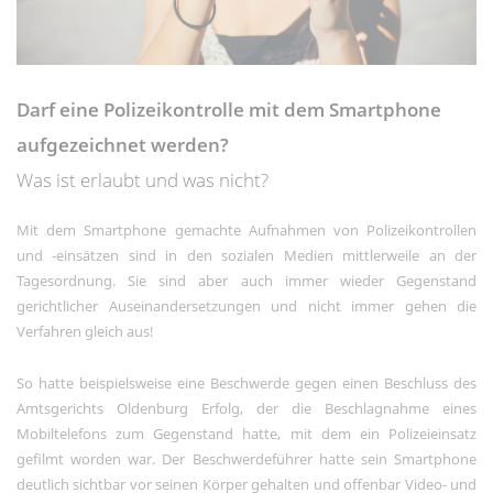
Social-Media-Angeboten.
Betreibercookies
Diese Cookies sind erforderlich, um z.B.
den Kartendienst von Google Maps zu
Darf eine Polizeikontrolle mit dem Smartphone
nutzen, mit dem Sie sich Standorte
unserer Kanzleien anzeigen lassen
aufgezeichnet werden?
können.
Was ist erlaubt und was nicht?
Mit dem Smartphone gemachte Aufnahmen von Polizeikontrollen
und -einsätzen sind in den sozialen Medien mittlerweile an der
Tagesordnung. Sie sind aber auch immer wieder Gegenstand
gerichtlicher Auseinandersetzungen und nicht immer gehen die
Verfahren gleich aus!
So hatte beispielsweise eine Beschwerde gegen einen Beschluss des
Amtsgerichts Oldenburg Erfolg, der die Beschlagnahme eines
Mobiltelefons zum Gegenstand hatte, mit dem ein Polizeieinsatz
gefilmt worden war. Der Beschwerdeführer hatte sein Smartphone
deutlich sichtbar vor seinen Körper gehalten und offenbar Video- und