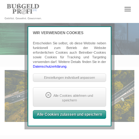
WIR VERWENDEN COOKIES
Entscheiden Sie selbst, ob diese Website neben
funktionell zum Betrieb der Website
erforderlichen Cookies auch Betreiber-Cookies
sowie Cookies für Tracking und Targeting
verwenden darf. Weitere Details finden Sie in der
Datenschutzerklärung
.
Notwendige Cookies
Einstellungen individuell anpassen
Sind erforderlich, um grundlegende
Funktionalität der Website zu sichern.
Erforderlich: Consent-Entscheidung,
Alle Cookies ablehnen und
Google ReCaptcha
speichern
Tracking- und Targeting-Cookies
Alle Cookies zulassen und speichern
Sind erforderlich, um unsere Website
auf Ihre Bedürfnisse hin zu optimieren.
Hierzu gehört eine bedarfsgerechte
Gestaltung und fortlaufende
Verbesserung unseres Angebotes
einschließlich der Verknüpfung zu