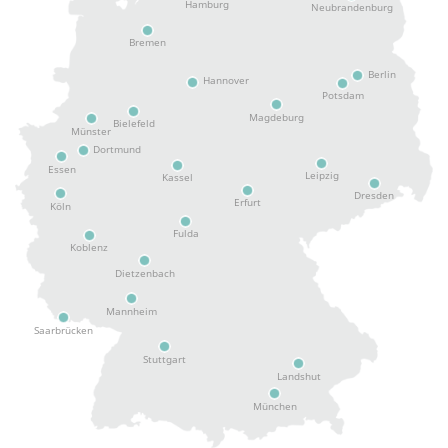
Hamburg
Neubrandenburg
Bremen
Berlin
Hannover
Potsdam
Magdeburg
Bielefeld
Münster
Dortmund
Essen
Leipzig
Kassel
Dresden
Erfurt
Köln
Fulda
Koblenz
Dietzenbach
Mannheim
Saarbrücken
Stuttgart
Landshut
München