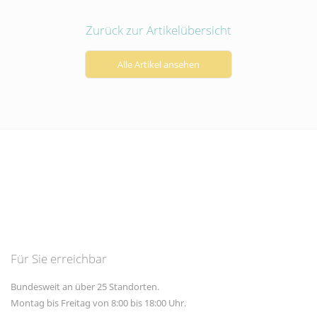
Social-Media-Angeboten.
Zurück zur Artikelübersicht
Betreibercookies
Diese Cookies sind erforderlich, um z.B.
den Kartendienst von Google Maps zu
Alle Artikel ansehen
nutzen, mit dem Sie sich Standorte
unserer Kanzleien anzeigen lassen
können.
Für Sie erreichbar
Bundesweit an über 25 Standorten.
Montag bis Freitag von 8:00 bis 18:00 Uhr.