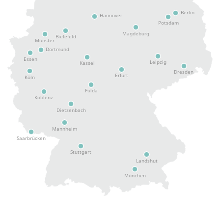
Berlin
Hannover
Potsdam
Magdeburg
Bielefeld
Münster
Dortmund
Essen
Leipzig
Kassel
Dresden
Erfurt
Köln
Fulda
Koblenz
Dietzenbach
Mannheim
Saarbrücken
Stuttgart
Landshut
München