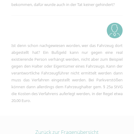
Social-Media-Angeboten.
bekommen, dafür wurde auch in der Tat keiner gehindert?
Betreibercookies
Diese Cookies sind erforderlich, um z.B.
den Kartendienst von Google Maps zu
nutzen, mit dem Sie sich Standorte
unserer Kanzleien anzeigen lassen
können.
Ist denn schon nachgewiesen worden, wer das Fahrzeug dort
abgestellt hat? Ein Bußgeld kann nur gegen eine real
existierende Person verhängt werden, nicht aber zum Beispiel
gegen den Halter oder Eigentümer eines Fahrzeugs. Kann der
verantwortliche Fahrzeugführer nicht ermittelt werden dann
muss das Verfahren eingestellt werden. Bei Parkverstößen
können dann allerdings dem Fahrzeughalter gem. § 25a StVG
die Kosten des Verfahrens auferlegt werden, in der Regel etwa
20,00 Euro.
Zurück zur Fragenübersicht