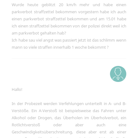
Social-Media-Angeboten.
Wurde heute geblitzt 20 km/h mehr und habe einen
parkverbot straffzettel bekommen vorgestern habe ich auch
Betreibercookies
einen parkverbot straffzettel bekommen und am 15.01 habe
Diese Cookies sind erforderlich, um z.B.
den Kartendienst von Google Maps zu
ich einen straffzettel bekommen von der polizei direkt weil ich
nutzen, mit dem Sie sich Standorte
am parkverbot gehalten hab?
unserer Kanzleien anzeigen lassen
können.
Ich habe sau viel angst was passiert jetzt ist das schlimm wenn
mann so viele straffen innerhalb 1 woche bekommt ?
Hallo!
In der Probezeit werden Verfehlungen unterteilt in A- und B-
Verstöße. Ein A-Verstoß ist beispielsweise das Fahren unter
Alkohol oder Drogen, das Überholen im Überholverbot, ein
Rotlichtverstoß oder aber auch eine
Geschwindigkeitsüberschreitung, diese aber erst ab einer