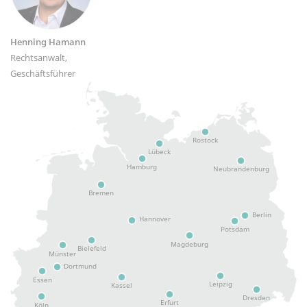
Henning Hamann
Rechtsanwalt,
Geschäftsführer
Rostock
Lübeck
Hamburg
Neubrandenburg
Bremen
Berlin
Hannover
Potsdam
Magdeburg
Bielefeld
Münster
Dortmund
Essen
Leipzig
Kassel
Dresden
Erfurt
Köln