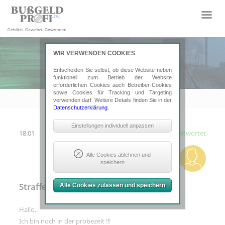
WIR VERWENDEN COOKIES
Entscheiden Sie selbst, ob diese Website neben
funktionell zum Betrieb der Website
erforderlichen Cookies auch Betreiber-Cookies
sowie Cookies für Tracking und Targeting
verwenden darf. Weitere Details finden Sie in der
Datenschutzerklärung
.
Notwendige Cookies
Einstellungen individuell anpassen
18.01
Beantwortet
Sind erforderlich, um grundlegende
Funktionalität der Website zu sichern.
Erforderlich: Consent-Entscheidung,
Alle Cookies ablehnen und
Google ReCaptcha
speichern
Tracking- und Targeting-Cookies
Straffen Bußgeld
Alle Cookies zulassen und speichern
Sind erforderlich, um unsere Website
auf Ihre Bedürfnisse hin zu optimieren.
Hierzu gehört eine bedarfsgerechte
Hallo,
Gestaltung und fortlaufende
Verbesserung unseres Angebotes
Ich bin noch in der probezeit !!!
einschließlich der Verknüpfung zu