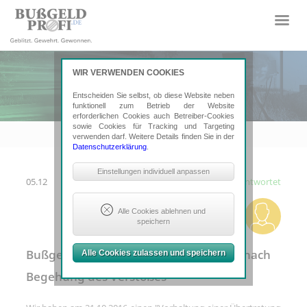
WIR VERWENDEN COOKIES
Entscheiden Sie selbst, ob diese Website neben
funktionell zum Betrieb der Website
erforderlichen Cookies auch Betreiber-Cookies
sowie Cookies für Tracking und Targeting
verwenden darf. Weitere Details finden Sie in der
Datenschutzerklärung
.
Notwendige Cookies
Einstellungen individuell anpassen
05.12
Beantwortet
Sind erforderlich, um grundlegende
Funktionalität der Website zu sichern.
Erforderlich: Consent-Entscheidung,
Alle Cookies ablehnen und
Google ReCaptcha
speichern
Tracking- und Targeting-Cookies
Bußgeldbescheid aus Bozen 9 Monate nach
Alle Cookies zulassen und speichern
Sind erforderlich, um unsere Website
auf Ihre Bedürfnisse hin zu optimieren.
Begehung des Verstoßes
Hierzu gehört eine bedarfsgerechte
Gestaltung und fortlaufende
Verbesserung unseres Angebotes
einschließlich der Verknüpfung zu