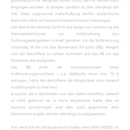
grundsätzlich für Vergehen büßen muss, die mit seinem Auto
begangen wurden. In einigen Ländern ist dies allerdings der
Fall. Diese sogenannte Halterhaftung dürfen ausländische
Behörden nicht auf deutsche Verkehrssünder übertragen.
Seit dem Ende Oktober 2010 ist das Gesetz zur Umsetzung des
Rahmenbeschlusses zur Vollstreckung von
Ordnungswidrigkeiten in Kraft getreten. Für die Vollstreckung
zuständig ist bei uns das Bundesamt für Justiz (BfJ). Weigert
sich der Betroffene zu zahlen, kümmert sich das BfJ um das
Eintreiben des Bußgeldes.
Das BfJ prüft die Voraussetzungen eines
Vollstreckungsersuchens ( u.a. Geldbuße muss min. 70 €
betragen, hatte der Betroffene die Möglichkeit zum Vorwurf
Ausführungen zu machen)
Ersuchen die in Bescheiden nur den Halter betreffen, obwohl
er nicht gefahren ist, er keine Möglichkeit hatte, dies im
Ausland vorzubringen und dies auch gegenüber dem
Ministerium angibt, werden allerdings zurückgewiesen.
Evtl. wird sich ein Inkassobüro (in Italien meist NIVI CREDIT) an