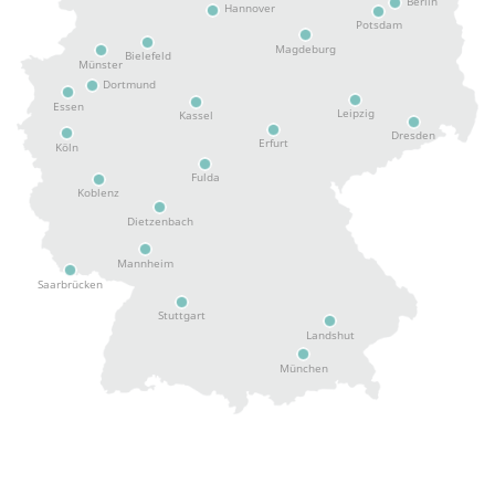
Berlin
Hannover
Potsdam
Magdeburg
Bielefeld
Münster
Dortmund
Essen
Leipzig
Kassel
Dresden
Erfurt
Köln
Fulda
Koblenz
Dietzenbach
Mannheim
Saarbrücken
Stuttgart
Landshut
München