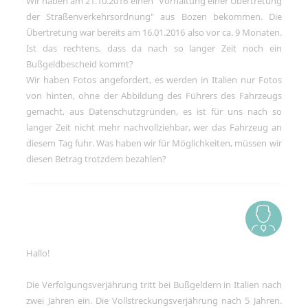
Wir haben am 21.10.2016 einen "Vorhaltung einer Übertretung
Social-Media-Angeboten.
der Straßenverkehrsordnung" aus Bozen bekommen. Die
Betreibercookies
Übertretung war bereits am 16.01.2016 also vor ca. 9 Monaten.
Diese Cookies sind erforderlich, um z.B.
Ist das rechtens, dass da nach so langer Zeit noch ein
den Kartendienst von Google Maps zu
Bußgeldbescheid kommt?
nutzen, mit dem Sie sich Standorte
unserer Kanzleien anzeigen lassen
Wir haben Fotos angefordert, es werden in Italien nur Fotos
können.
von hinten, ohne der Abbildung des Führers des Fahrzeugs
gemacht, aus Datenschutzgründen, es ist für uns nach so
langer Zeit nicht mehr nachvollziehbar, wer das Fahrzeug an
diesem Tag fuhr. Was haben wir für Möglichkeiten, müssen wir
diesen Betrag trotzdem bezahlen?
Hallo!
Die Verfolgungsverjährung tritt bei Bußgeldern in Italien nach
zwei Jahren ein. Die Vollstreckungsverjährung nach 5 Jahren.