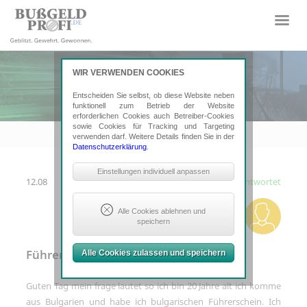
WIR VERWENDEN COOKIES
Entscheiden Sie selbst, ob diese Website neben
funktionell zum Betrieb der Website
erforderlichen Cookies auch Betreiber-Cookies
sowie Cookies für Tracking und Targeting
verwenden darf. Weitere Details finden Sie in der
Datenschutzerklärung
.
Notwendige Cookies
Einstellungen individuell anpassen
12.08
Beantwortet
Sind erforderlich, um grundlegende
Funktionalität der Website zu sichern.
Erforderlich: Consent-Entscheidung,
Alle Cookies ablehnen und
Google ReCaptcha
speichern
Tracking- und Targeting-Cookies
Führerschein
Alle Cookies zulassen und speichern
Sind erforderlich, um unsere Website
auf Ihre Bedürfnisse hin zu optimieren.
Hierzu gehört eine bedarfsgerechte
Guten Tag mein frage lautet so ich bin 20 Jahre alt ich komme
Gestaltung und fortlaufende
Verbesserung unseres Angebotes
aus Bulgarien und habe ich bulgarischen Führerschein. Ich
einschließlich der Verknüpfung zu