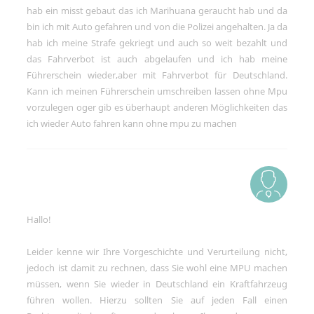
Social-Media-Angeboten.
hab ein misst gebaut das ich Marihuana geraucht hab und da
bin ich mit Auto gefahren und von die Polizei angehalten. Ja da
Betreibercookies
hab ich meine Strafe gekriegt und auch so weit bezahlt und
Diese Cookies sind erforderlich, um z.B.
den Kartendienst von Google Maps zu
das Fahrverbot ist auch abgelaufen und ich hab meine
nutzen, mit dem Sie sich Standorte
Führerschein wieder,aber mit Fahrverbot für Deutschland.
unserer Kanzleien anzeigen lassen
können.
Kann ich meinen Führerschein umschreiben lassen ohne Mpu
vorzulegen oger gib es überhaupt anderen Möglichkeiten das
ich wieder Auto fahren kann ohne mpu zu machen
Hallo!
Leider kenne wir Ihre Vorgeschichte und Verurteilung nicht,
jedoch ist damit zu rechnen, dass Sie wohl eine MPU machen
müssen, wenn Sie wieder in Deutschland ein Kraftfahrzeug
führen wollen. Hierzu sollten Sie auf jeden Fall einen