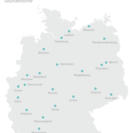
Geschäftsführer
Rostock
Lübeck
Hamburg
Neubrandenburg
Bremen
Berlin
Hannover
Potsdam
Magdeburg
Bielefeld
Münster
Dortmund
Essen
Leipzig
Kassel
Dresden
Erfurt
Köln
Fulda
Koblenz
Dietzenbach
Mannheim