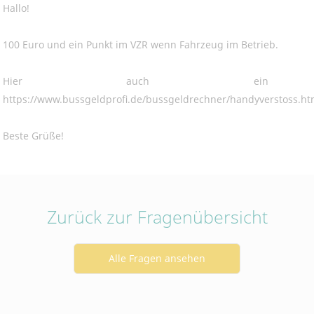
Hallo!
Betreibercookies
Diese Cookies sind erforderlich, um z.B. den Kartendienst
von Google Maps zu nutzen, mit dem Sie sich Standorte
100 Euro und ein Punkt im VZR wenn Fahrzeug im Betrieb.
unserer Kanzleien anzeigen lassen können.
Hier auch ein L
https://www.bussgeldprofi.de/bussgeldrechner/handyverstoss.ht
Beste Grüße!
Zurück zur Fragenübersicht
Alle Fragen ansehen