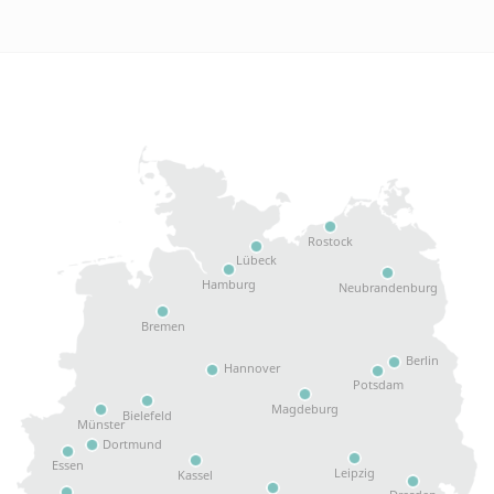
Rostock
Lübeck
Hamburg
Neubrandenburg
Bremen
Berlin
Hannover
Potsdam
Magdeburg
Bielefeld
Münster
Dortmund
Essen
Leipzig
Kassel