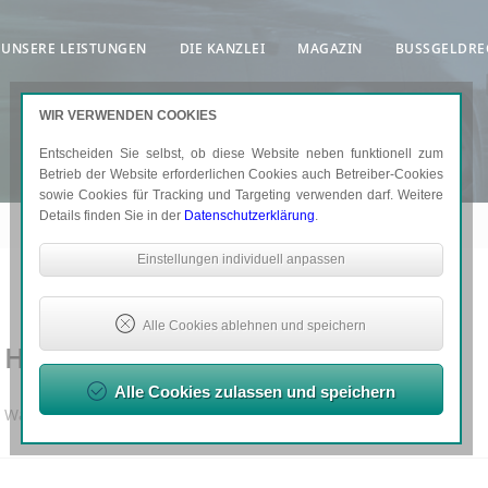
UNSERE LEISTUNGEN
DIE KANZLEI
MAGAZIN
BUSSGELDRE
WIR VERWENDEN COOKIES
Entscheiden Sie selbst, ob diese Website neben funktionell zum
Betrieb der Website erforderlichen Cookies auch Betreiber-Cookies
sowie Cookies für Tracking und Targeting verwenden darf. Weitere
Details finden Sie in der
Datenschutzerklärung
.
Notwendige Cookies
Einstellungen individuell anpassen
Sind erforderlich, um grundlegende Funktionalität der
Website zu sichern.
Erforderlich: Consent-Entscheidung, Google ReCaptcha
Alle Cookies ablehnen und speichern
Handy am Steuer
Tracking- und Targeting-Cookies
Sind erforderlich, um unsere Website auf Ihre Bedürfnisse
Alle Cookies zulassen und speichern
hin zu optimieren. Hierzu gehört eine bedarfsgerechte
Was kommt auf mich zu bei Handy am Steuer ?
Gestaltung und fortlaufende Verbesserung unseres
Angebotes einschließlich der Verknüpfung zu Social-Media-
Angeboten.